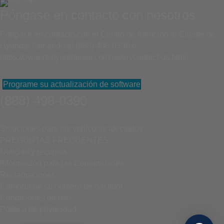
Póngase en contacto con nosotros
Póngase en contacto con el Centro de Atención al Cliente de
Hyundai llamando al (888) 498-0390 o
https://owners.hyundaiusa.com/us/en/contact-us.html
.
Programe su actualización de software
(888) 498-0390
Soluciones para los vehículos afectados
PREGUNTAS FRECUENTES
Noticias y recursos
Información para las Comunidades
Reclamaciones
Compruebe su número de bastidor
Condiciones de uso
Política de privacidad