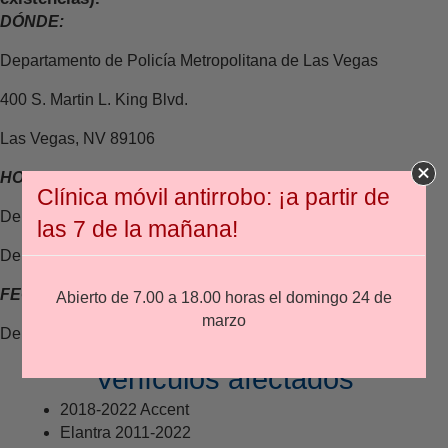
DÓNDE:
Departamento de Policía Metropolitana de Las Vegas
400 S. Martin L. King Blvd.
Las Vegas, NV 89106
HORARIO:
Clínica móvil antirrobo: ¡a partir de
De 8:00 a 18:00 (viernes y sábado)
las 7 de la mañana!
De 7:00 a 18:00 (domingo)
FECHAS:
Abierto de 7.00 a 18.00 horas el domingo 24 de
marzo
Del 22 al 24 de marzo
Vehículos afectados
2018-2022 Accent
Elantra 2011-2022