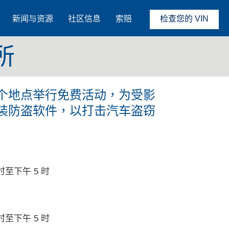
新闻与资源
社区信息
索赔
检查您的 VIN
所
个地点举行免费活动，为受影
装防盗软件，以打击汽车盗窃
 时至下午 5 时
 时至下午 5 时