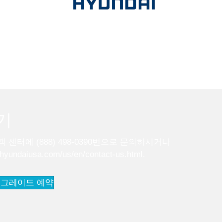
기
센터에 (888) 498-0390번으로 문의하시거나
.hyundaiusa.com/us/en/contact-us.html
.
업그레이드 예약